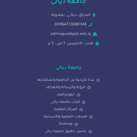
جامعة ديالى
العـراق، ديـالــى، بعقــوبة
009647726981148
admin@uodiyala.edu.iq
الاحد - الخميس: 7 ص - 3 م
جامعة ديالى
نبذة تاريخية عن الجامعة وتشكيلاتها
الرؤية والرسالة والاهداف
انفوجرافيك
كليات جامعة ديالى
المراكز العلمية
المجلات العلمية والأنسانية
Sitemap
تحميل تطبيق جامعة ديالى