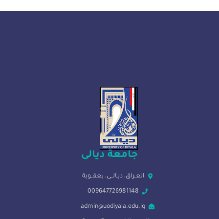
جامعة ديالى
العـراق، ديـالــى، بعقــوبة
009647726981148
admin@uodiyala.edu.iq