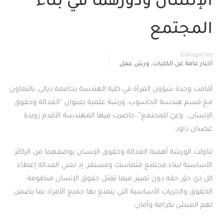
الإنسان ودورهما في بناء
المجتمع
Categories
,
أخبار عامة عن الكليات
ورش عمل
أقامت وحدة شؤون المرأة في كلية الهندسة بجامعة ديالى، بالتعاون
مع قسم هندسة الحاسوب، ورشة علمية بعنوان “العدالة وحقوق
الإنسان.. وعيٌ للمجتمع”، حاضرت فيها المهندسة الأقدم رويدة
غضبان داود.
تناولت الورشة أهمية العدالة وحقوق الإنسان بوصفهما من الركائز
الأساسية لبناء مجتمع متماسك ومستقر، إذ تعني العدالة إعطاء
كل ذي حق حقه دون تمييز، فيما تمثل حقوق الإنسان منظومة
الحقوق والحريات الأساسية التي يتمتع بها جميع الأفراد بما يضمن
لهم العيش بكرامة وأمان.