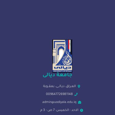
جامعة ديالى
العـراق، ديـالــى، بعقــوبة
009647726981148
admin@uodiyala.edu.iq
الاحد - الخميس: 7 ص - 3 م