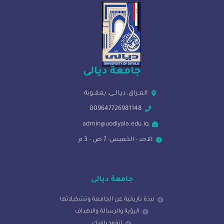
جامعة ديالى
العـراق، ديـالــى، بعقــوبة
009647726981148
admin@uodiyala.edu.iq
الاحد - الخميس: 7 ص - 3 م
جامعة ديالى
نبذة تاريخية عن الجامعة وتشكيلاتها
الرؤية والرسالة والاهداف
انفوجرافيك